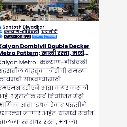
Santosh Diwadkar
कल्याण-डोंबिवली
,
घडामोडी
KALYAN DOMBIVLI
कल्याण डोंबिवली
Kalyan Dombivli Double Decker
Metro Pattern; ​खाली रस्ता, मध्ये
उड्डाणपूल आणि वर मेट्रो
​Kalyan Metro
: कल्याण-डोंबिवली
शहरांतील वाहतूक कोंडीची समस्या
कायमची सोडवण्यासाठी
एमएमआरडीएने आता कंबर कसली
आहे. शहरातील सर्व नियोजित मेट्रो
मार्गिका आता ‘डबल डेकर’ पद्धतीने
उभारल्या जाणार आहेत. यामध्ये सर्वात
खालच्या स्तरावर रस्ता, मधल्या