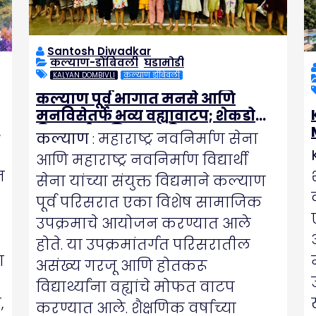
Santosh Diwadkar
कल्याण-डोंबिवली
,
घडामोडी
KALYAN DOMBIVLI
कल्याण डोंबिवली
कल्याण पूर्व भागात मनसे आणि
मनविसेतर्फे भव्य वह्यावाटप; शेकडो
विद्यार्थ्यांना मिळाला दिलासा
कल्याण
: महाराष्ट्र नवनिर्माण सेना
आणि महाराष्ट्र नवनिर्माण विद्यार्थी
न
सेना यांच्या संयुक्त विद्यमाने कल्याण
पूर्व परिसरात एका विशेष सामाजिक
उपक्रमाचे आयोजन करण्यात आले
होते. या उपक्रमांतर्गत परिसरातील
ण
असंख्य गरजू आणि होतकरू
विद्यार्थ्यांना वह्यांचे मोफत वाटप
,
करण्यात आले. शैक्षणिक वर्षाच्या