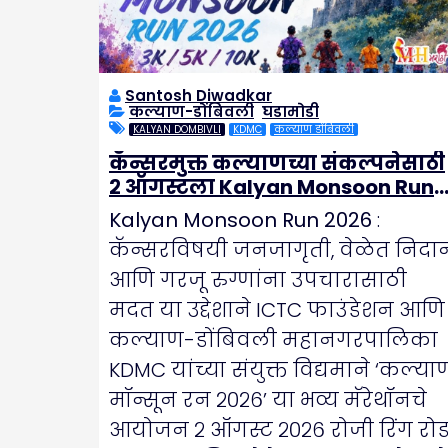
Santosh Diwadkar
कल्याण-डोंबिवली
,
घडामोडी
KALYAN DOMBIVLI
KDMC
कल्याण डोंबिवली
कॅन्सरमुक्त कल्याणच्या संकल्पनेसाठी
२ ऑगस्टला Kalyan Monsoon Run
2026
Kalyan Monsoon Run 2026
:
कॅन्सरविषयी जनजागृती, वेळेत निदा
आणि गरजू रुग्णांना उपचारासाठी
मदत या उद्देशाने ICTC फाउंडेशन आणि
कल्याण-डोंबिवली महानगरपालिका
KDMC यांच्या संयुक्त विद्यमाने ‘कल्या
मॉन्सून रन २०२६’ या भव्य मॅरेथॉनचे
आयोजन २ ऑगस्ट २०२६ रोजी रिंग रोड