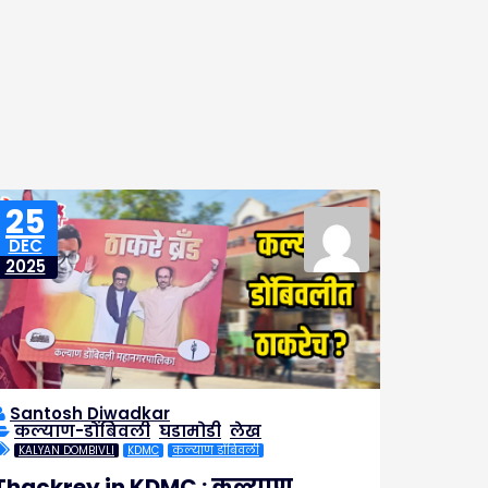
25
DEC
2025
Santosh Diwadkar
कल्याण-डोंबिवली
,
घडामोडी
,
लेख
KALYAN DOMBIVLI
KDMC
कल्याण डोंबिवली
Thackrey in KDMC : कल्याण