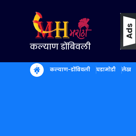
Skip
to
content
कल्याण डोंबिवली
कल्याण-डोंबिवली
घडामोडी
लेख