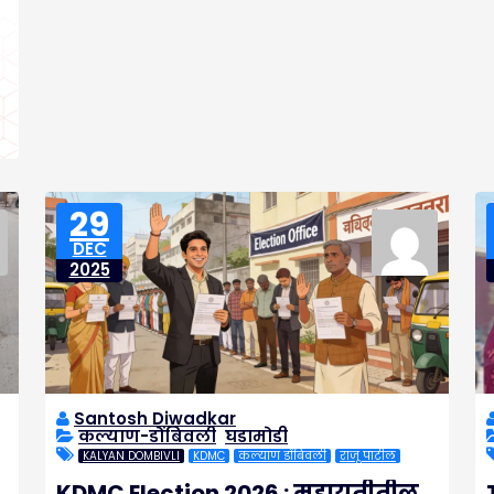
29
DEC
2025
Santosh Diwadkar
कल्याण-डोंबिवली
,
घडामोडी
KALYAN DOMBIVLI
KDMC
कल्याण डोंबिवली
राजू पाटील
KDMC Election 2026 : महायुतीतील