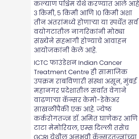
कल्याण पश्चिम येथे करण्यात आले आहे
३ किमी, ५ किमी आणि १० किमी अशा
तीन अंतरांमध्ये होणाऱ्या या स्पर्धेत सर्व
वयोगटातील नागरिकांनी मोठ्या
संख्येने सहभागी होण्याचे आवाहन
आयोजकांनी केले आहे.
ICTC फाउंडेशन Indian Cancer
Treatment Centre ही सामाजिक
उपक्रम राबविणारी संस्था असून, मुंबई
महानगर प्रदेशातील सर्वात वेगाने
वाढणाऱ्या कॅन्सर केमो-डेकेअर
साखळींपैकी एक आहे. ज्येष्ठ
कर्करोगतज्ज्ञ डॉ. अमित घाणेकर आणि
टाटा मेमोरियल, एम्स दिल्ली तसेच
GCRI येथील अनुभवी कॅन्सरतज्ज्ञांच्या