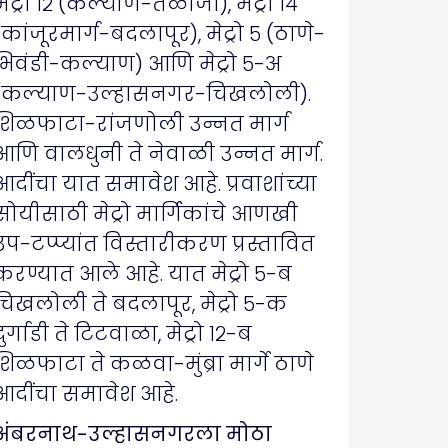
मेट्रो १२ (कल्याण-तळोजा), मेट्रो १४
(कांजूरमार्ग-बदलापूर), मेट्रो ५ (ठाणे-
भिवंडी-कल्याण) आणि मेट्रो ५-अ
(कल्याण-उल्हासनगर-चिखलोली).
शिळफाटा-रांजणोली उन्नत मार्ग
आणि वालधुनी ते नेवाळी उन्नत मार्ग.
आदींचा यात समावेश आहे. प्रवाशांच्या
सोयीसाठी मेट्रो मार्गिकांचे आणखी
उप-टप्प्यांत विस्तारीकरण प्रस्तावित
करण्यात आले आहे. यात ​मेट्रो ५-ब
चिखलोली ते बदलापूर, ​मेट्रो ५-क
दुर्गाडी ते टिटवाळा, ​मेट्रो १२-ब
शिळफाटा ते कळवा-मुंब्रा मार्गे ठाणे
आदींचा समावेश आहे.
​अंबरनाथ-उल्हासनगरला मोठा