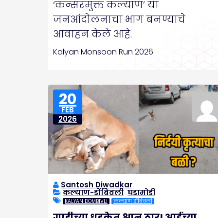
‘कॅन्सरमुक्त कल्याण’ या
जनआंदोलनाचा भाग बनण्याचे
आवाहन केले आहे.
Kalyan Monsoon Run 2026
20
FEB
2026
Santosh Diwadkar
कल्याण-डोंबिवली
,
घडामोडी
KALYAN DOMBIVLI
कल्याण डोंबिवली
गाडीच्या धडकेत श्वान ठार! आईच्या