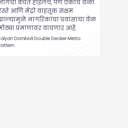
जागेची बचत होईलच, पण एकाच वेळी
रस्ते आणि मेट्रो वाहतूक सक्षम
झाल्यामुळे नागरिकांचा प्रवासाचा वेळ
मोठ्या प्रमाणावर वाचणार आहे.
Kalyan Dombivli Double Decker Metro
Pattern