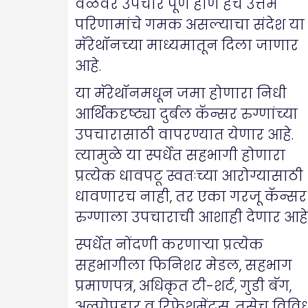
वेळेवर उपचार पूर्ण होणे हेच उत्तम
परिणामांचे गमक असल्याचा संदेश या
मॅरेथॉनच्या माध्यमातून दिला जाणार
आहे.
या मॅरेथॉनमधून जमा होणारा निधी
आर्थिकदृष्ट्या दुर्बल कॅन्सर रुग्णांच्या
उपचारासाठी वापरण्यात येणार आहे.
त्यामुळे या स्पर्धेत सहभागी होणारा
प्रत्येक धावपटू स्वतःच्या आरोग्यासाठी
धावणारच नाही, तर एका गरजू कॅन्सर
रुग्णाला उपचाराची आशाही देणार आहे
स्पर्धेत नोंदणी करणाऱ्या प्रत्येक
सहभागीला फिनिशर मेडल, सहभाग
प्रमाणपत्र, अधिकृत टी-शर्ट, गुडी बॅग,
अल्पोपहार व रिफ्रेशमेंट्स, तसेच विवि