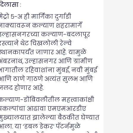
दिलासा
:
मेट्रो ५-अ ही मार्गिका दुर्गाडी
नाक्यावरून कल्याण शहरामार्गे
उल्हासनगरच्या कल्याण-बदलापूर
रस्त्याने थेट चिखलोली रेल्वे
स्थानकापर्यंत जाणार आहे. यामुळे
अंबरनाथ, उल्हासनगर आणि ग्रामीण
भागातील रहिवाशांना मुंबई, नवी मुंबई
आणि ठाणे गाठणे अत्यंत सुलभ आणि
जलद होणार आहे.
​कल्याण-डोंबिवलीतील महत्त्वाकांक्षी
प्रकल्पांचा आढावा एमएमआरडीए
मुख्यालयात झालेल्या बैठकीत घेण्यात
आला. या ‘डबल डेकर’ पॅटर्नमुळे